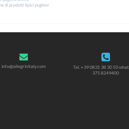
e di prodotti tipici pugliesi
info@allegrinitaly.com
Tel. +39 0831 38 30 50 wha
375 8249400