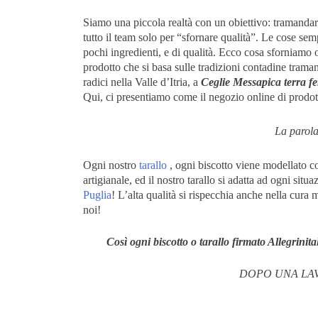
Siamo una piccola realtà con un obiettivo: tramandar
tutto il team solo per “sfornare qualità”. Le cose se
pochi ingredienti, e di qualità. Ecco cosa sforniamo
prodotto che si basa sulle tradizioni contadine trama
radici nella Valle d’Itria, a
Ceglie Messapica
terra f
Qui, ci presentiamo come il negozio online di prodotti
La parola
Ogni nostro
tarallo
, ogni biscotto viene modellato co
artigianale, ed il nostro tarallo si adatta ad ogni si
Puglia
! L’alta qualità si rispecchia anche nella cura 
noi!
Così ogni biscotto o tarallo firmato Allegrini
DOPO UNA LAV