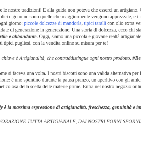
e le nostre tradizioni! E alla guida non poteva che esserci un artigiano
mplici e genuine sono quelle che maggiormente vengono apprezzate, e i no
 ogni giorno:
piccole dolcezze di mandorla
,
tipici taralli
con olio extra ve
ndate di generazione in generazione. Una storia di dolcezza, ecco chi si
ertile e abbondante
.
Oggi, siamo una piccola e giovane realtà artigianale,
 tipici pugliesi, con la vendita online su misura per te!
 chiave è Artigianalità, che contraddistingue ogni nostro prodotto.
#Be
me si faceva una volta. I nostri biscotti sono una valida alternativa p
tuazione: è uno spuntino durante la pausa pranzo, un aperitivo con gli ami
meticolosa della scelta delle materie prime. Entra nel nostro negozio onlin
taly è la massima espressione di artigianalità, freschezza, genuinità 
ORAZIONE TUTTA ARTIGIANALE,
DAI NOSTRI FORNI
SFORNI