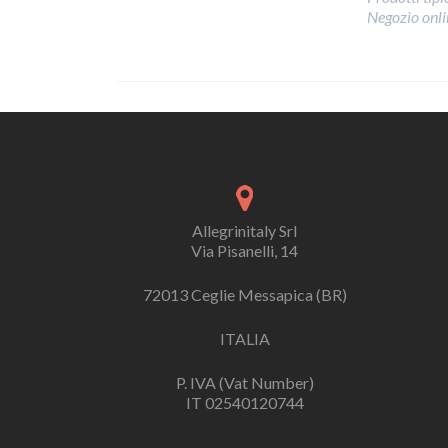
Negozio onlin
Allegrinitaly Srl
Via Pisanelli, 14
72013 Ceglie Messapica (BR)
ITALIA
P. IVA (Vat Number)
IT 02540120744