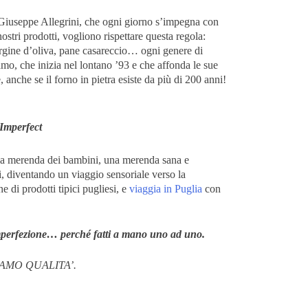
, Giuseppe Allegrini, che ogni giorno s’impegna con
stri prodotti, vogliono rispettare questa regola:
rgine d’oliva, pane casareccio… ogni genere di
amo, che inizia nel lontano ’93 e che affonda le sue
 anche se il forno in pietra esiste da più di 200 anni!
Imperfect
er la merenda dei bambini, una merenda sana e
ci, diventando un viaggio sensoriale verso la
e di prodotti tipici pugliesi, e
viaggia in Puglia
con
e imperfezione… perché fatti a mano uno ad uno.
AMO QUALITA’.