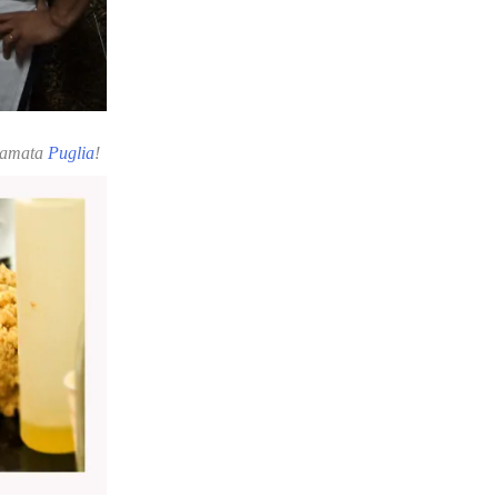
a amata
Puglia
!