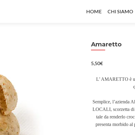
HOME
CHI SIAMO
Amaretto
5,50
€
L’ AMARETTO è uno d
q
Semplice, l’azienda Al
LOCALI, scorzetta di l
tale da renderlo cro
presenta morbido al 