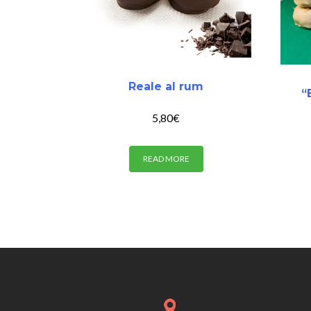
Reale al rum
“
5,80
€
READ MORE