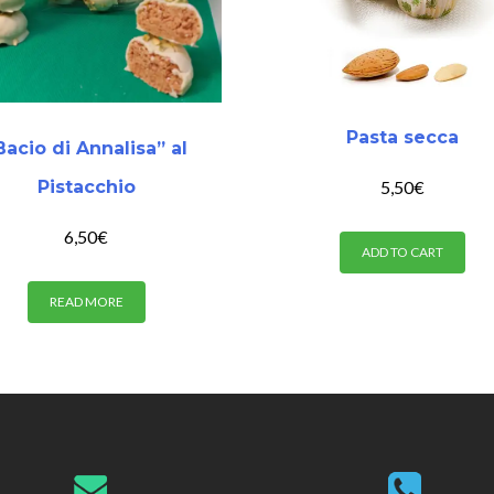
Pasta secca
Bacio di Annalisa” al
5,50
€
Pistacchio
6,50
€
ADD TO CART
READ MORE