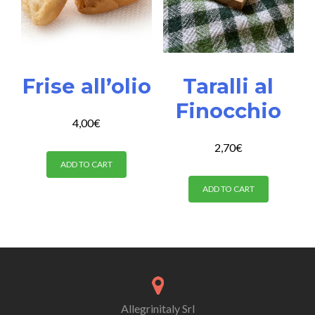
Frise all’olio
Taralli al
Finocchio
4,00
€
2,70
€
ADD TO CART
ADD TO CART
Allegrinitaly Srl