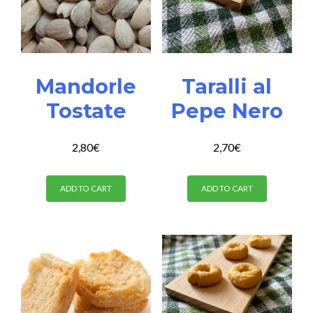
Mandorle
Taralli al
Tostate
Pepe Nero
2,80
€
2,70
€
ADD TO CART
ADD TO CART