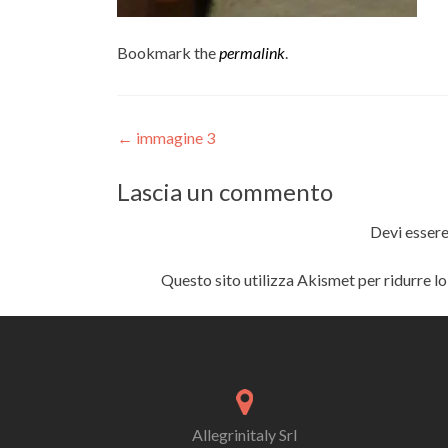
Bookmark the
permalink
.
Post
←
immagine 3
navigation
Lascia un commento
Devi esser
Questo sito utilizza Akismet per ridurre l
Allegrinitaly Srl