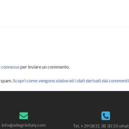
e
connesso
per inviare un commento.
o spam.
Scopri come vengono elaborati i dati derivati dai commenti
info@allegrinitaly.com
Tel. +39 0831 38 30 50 wha