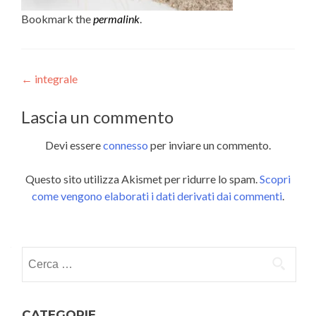
Bookmark the
permalink
.
Post
←
integrale
navigation
Lascia un commento
Devi essere
connesso
per inviare un commento.
Questo sito utilizza Akismet per ridurre lo spam.
Scopri
come vengono elaborati i dati derivati dai commenti
.
Ricerca
per:
CATEGORIE