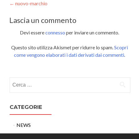
Post
←
nuovo-marchio
navigation
Lascia un commento
Devi essere
connesso
per inviare un commento.
Questo sito utilizza Akismet per ridurre lo spam.
Scopri
come vengono elaborati i dati derivati dai commenti
.
Ricerca
per:
CATEGORIE
NEWS