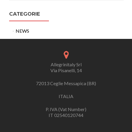
CATEGORIE
NEWS
Allegrinitaly Srl
Via Pisanelli, 14
72013 Ceglie Messapica (BR)
ITALIA
P. IVA (Vat Number)
IT 02540120744