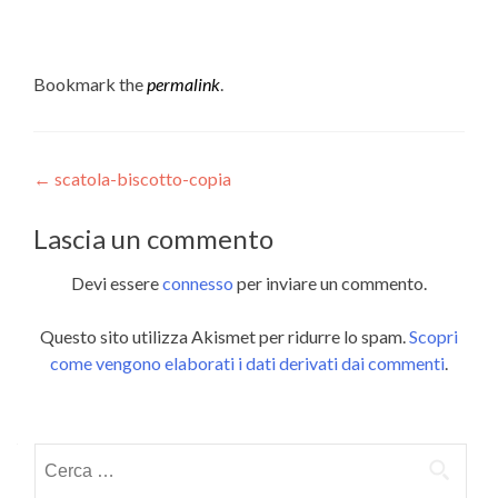
Bookmark the
permalink
.
Post
←
scatola-biscotto-copia
navigation
Lascia un commento
Devi essere
connesso
per inviare un commento.
Questo sito utilizza Akismet per ridurre lo spam.
Scopri
come vengono elaborati i dati derivati dai commenti
.
Ricerca
per: