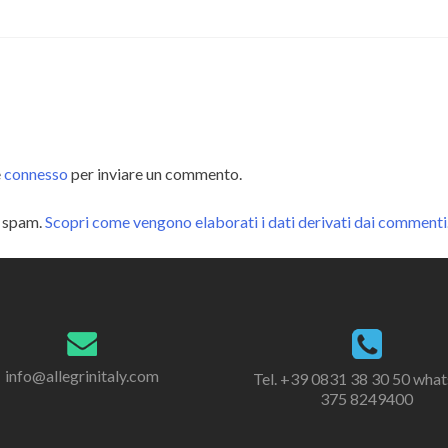
e
connesso
per inviare un commento.
o spam.
Scopri come vengono elaborati i dati derivati dai commenti
info@allegrinitaly.com
Tel. +39 0831 38 30 50 wha
375 8249400