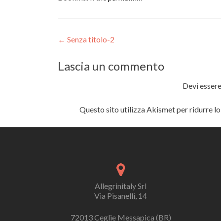
Post
←
Senza titolo-2
navigation
Lascia un commento
Devi esser
Questo sito utilizza Akismet per ridurre l
Allegrinitaly Srl
Via Pisanelli, 14
72013 Ceglie Messapica (BR)