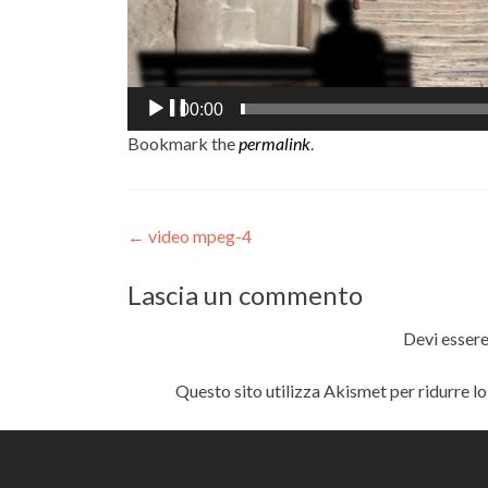
00:00
Bookmark the
permalink
.
Post
←
video mpeg-4
navigation
Lascia un commento
Devi esser
Questo sito utilizza Akismet per ridurre l